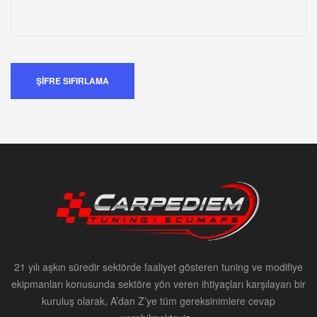
ŞIFRE SIFIRLAMA
21 yılı aşkın süredir sektörde faaliyet gösteren tuning ve modifiye
ekipmanları konusunda sektöre yön veren ihtiyaçları karşılayan bir
kuruluş olarak, A’dan Z’ye tüm gereksinimlere cevap