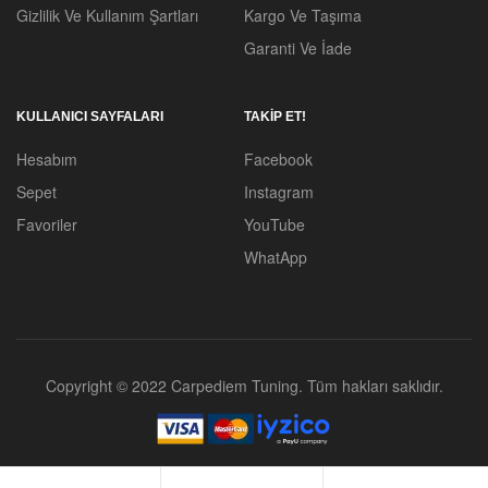
Gizlilik Ve Kullanım Şartları
Kargo Ve Taşıma
Garanti Ve İade
KULLANICI SAYFALARI
TAKİP ET!
Hesabım
Facebook
Sepet
Instagram
Favoriler
YouTube
WhatApp
Copyright © 2022 Carpediem Tuning. Tüm hakları saklıdır.