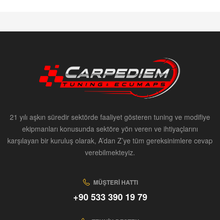
21 yılı aşkın süredir sektörde faaliyet gösteren tuning ve modifiye
ekipmanları konusunda sektöre yön veren ve ihtiyaçlarını
karşılayan bir kuruluş olarak, A’dan Z’ye tüm gereksinimlere cevap
verebilmekteyiz.
MÜŞTERI HATTI
+90 533 390 19 79