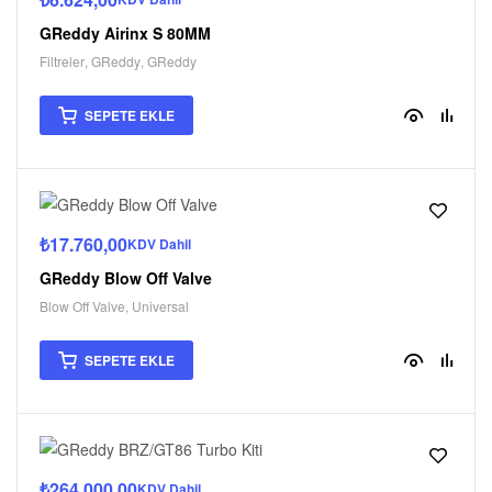
GReddy Airinx S 80MM
Filtreler
,
GReddy
,
GReddy
SEPETE EKLE
₺
17.760,00
KDV Dahil
GReddy Blow Off Valve
Blow Off Valve
,
Universal
SEPETE EKLE
₺
264.000,00
KDV Dahil