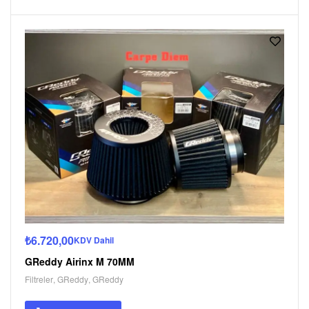
₺
6.720,00
KDV Dahil
GReddy Airinx M 70MM
Filtreler
,
GReddy
,
GReddy