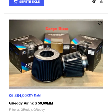
SEPETE EKLE
₺
6.384,00
KDV Dahil
GReddy Airinx S 50,60MM
Filtreler
,
GReddy
,
GReddy