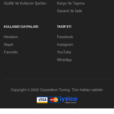
Gizlilik Ve Kullanım Şartları
Kargo Ve Taşıma
Garanti Ve İade
KULLANICI SAYFALARI
TAKİP ET!
Hesabım
Facebook
Sepet
Instagram
Favoriler
YouTube
WhatApp
Copyright © 2022 Carpediem Tuning. Tüm hakları saklıdır.