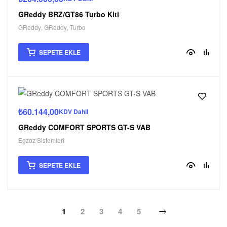
GReddy BRZ/GT86 Turbo Kiti
GReddy
,
GReddy
,
Turbo
SEPETE EKLE
₺
60.144,00
KDV Dahil
GReddy COMFORT SPORTS GT-S VAB
Egzoz Sistemleri
SEPETE EKLE
1
2
3
4
5