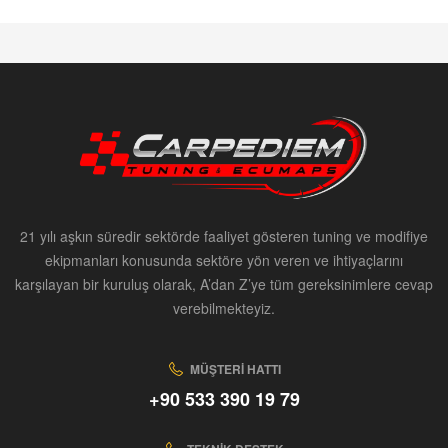
21 yılı aşkın süredir sektörde faaliyet gösteren tuning ve modifiye
ekipmanları konusunda sektöre yön veren ve ihtiyaçlarını
karşılayan bir kuruluş olarak, A’dan Z’ye tüm gereksinimlere cevap
verebilmekteyiz.
MÜŞTERI HATTI
+90 533 390 19 79