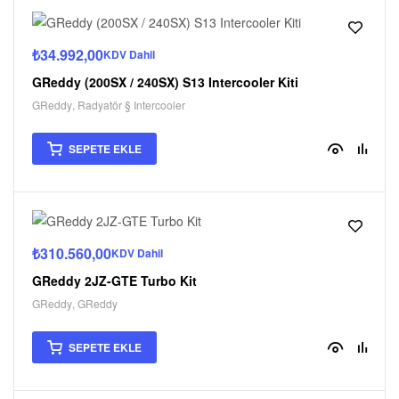
₺
34.992,00
KDV Dahil
GReddy (200SX / 240SX) S13 Intercooler Kiti
GReddy
,
Radyatör § Intercooler
SEPETE EKLE
₺
310.560,00
KDV Dahil
GReddy 2JZ-GTE Turbo Kit
GReddy
,
GReddy
SEPETE EKLE