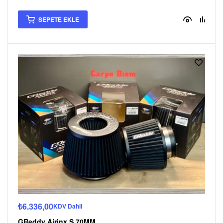
SEPETE EKLE
₺
6.336,00
KDV Dahil
GReddy Airinx S 70MM