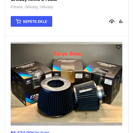
Filtreler
,
GReddy
,
GReddy
SEPETE EKLE
₺
6.624,00
KDV Dahil