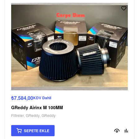
₺
7.584,00
KDV Dahil
GReddy Airinx M 100MM
Filtreler
,
GReddy
,
GReddy
SEPETE EKLE