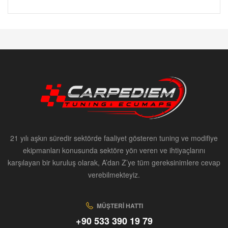
21 yılı aşkın süredir sektörde faaliyet gösteren tuning ve modifiye
ekipmanları konusunda sektöre yön veren ve ihtiyaçlarını
karşılayan bir kuruluş olarak, A’dan Z’ye tüm gereksinimlere cevap
verebilmekteyiz.
MÜŞTERI HATTI
+90 533 390 19 79