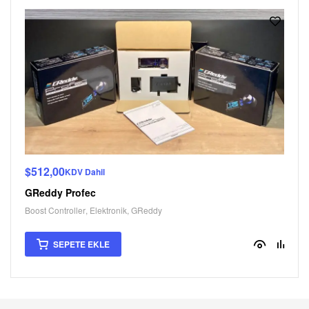
$
512,00
KDV Dahil
GReddy Profec
Boost Controller
,
Elektronik
,
GReddy
SEPETE EKLE