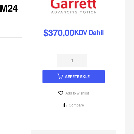
 M24
ahil
ahil
$
370,00
KDV Dahil
SEPETE EKLE
Add to wishlist
Compare