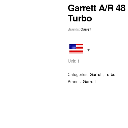
Garrett A/R 48
Turbo
$
$
556,00
370,00
KDV D
KDV D
Brands:
Garrett
Unit:
1
Categories:
Garrett
,
Turbo
Brands:
Garrett