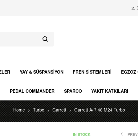
2. 
ELER
YAY & SÜSPANSİYON
FREN SİSTEMLERİ
EGZOZ 
PEDAL COMMANDER
SPARCO
YAKIT KATKILARI
Home
Turbo
Garrett
Garrett A/R 48 M24 Turbo
IN STOCK
PREV