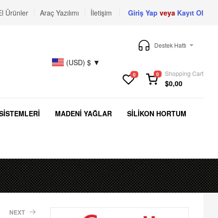
El Ürünler
Araç Yazılımı
İletişim
Giriş Yap
veya
Kayıt Ol
Destek Hattı
(USD)
$
Shopping Cart
0
0
$
0,00
SİSTEMLERİ
MADENİ YAĞLAR
SİLİKON HORTUM
NEXT