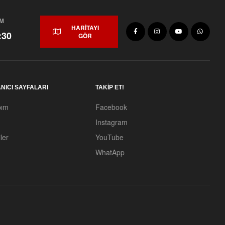
UM
HARİTAYI
:30
GÖR
NICI SAYFALARI
TAKİP ET!
bım
Facebook
Instagram
ler
YouTube
WhatApp