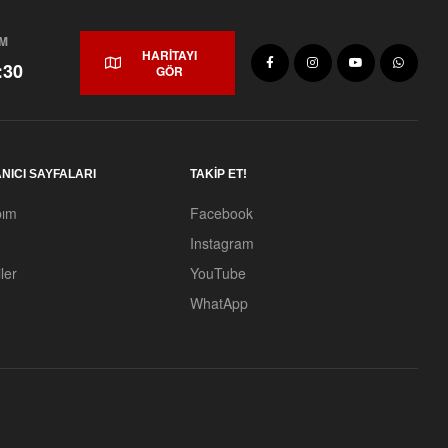
UM
HARİTAYI
:30
GÖR
NICI SAYFALARI
TAKİP ET!
bım
Facebook
Instagram
ler
YouTube
WhatApp