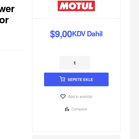
wer
or
hil
hil
$
9,00
KDV Dahil
SEPETE EKLE
Add to wishlist
Compare