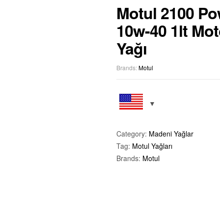
Motul 2100 Po
10w-40 1lt Mot
$
$
13,50
27,00
KDV Da
KDV Da
Yağı
Brands:
Motul
Category:
Madeni Yağlar
Tag:
Motul Yağları
Brands:
Motul