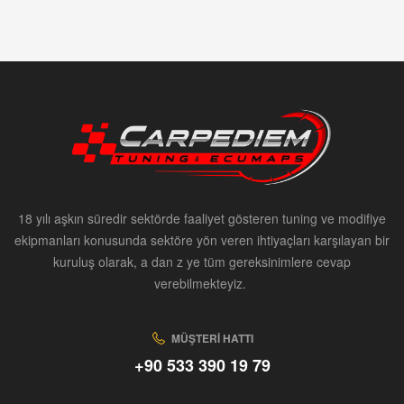
18 yılı aşkın süredir sektörde faaliyet gösteren tuning ve modifiye
ekipmanları konusunda sektöre yön veren ihtiyaçları karşılayan bir
kuruluş olarak, a dan z ye tüm gereksinimlere cevap
verebilmekteyiz.
MÜŞTERI HATTI
+90 533 390 19 79