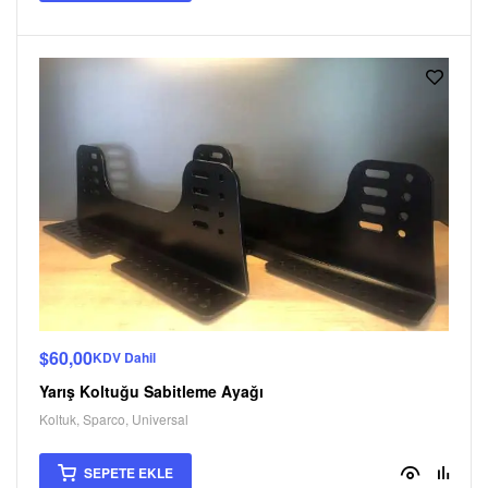
$
60,00
KDV Dahil
Yarış Koltuğu Sabitleme Ayağı
Koltuk
,
Sparco
,
Universal
SEPETE EKLE