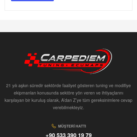
21 yılı aşkın süredir sektörde faaliyet gösteren tuning ve modifiye
ekipmanları konusunda sektöre yön veren ve ihtiyaçlarını
karşılayan bir kuruluş olarak, A’dan Z’ye tüm gereksinimlere cevap
verebilmekteyiz.
MÜŞTERI HATTI
+90 533 390 19 79