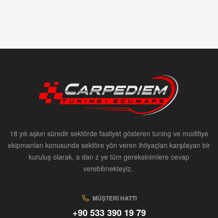
18 yılı aşkın süredir sektörde faaliyet gösteren tuning ve modifiye
ekipmanları konusunda sektöre yön veren ihtiyaçları karşılayan bir
kuruluş olarak, a dan z ye tüm gereksinimlere cevap
verebilmekteyiz.
MÜŞTERI HATTI
+90 533 390 19 79